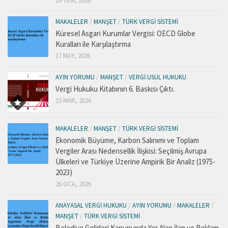
16 TEM, 2026
MAKALELER
/
MANŞET
/
TÜRK VERGI SISTEMI
Küresel Asgari Kurumlar Vergisi: OECD Globe
Kuralları ile Karşılaştırma
17 MAY, 2026
AYIN YORUMU
/
MANŞET
/
VERGI USUL HUKUKU
Vergi Hukuku Kitabının 6. Baskısı Çıktı.
15 MAR, 2026
MAKALELER
/
MANŞET
/
TÜRK VERGI SISTEMI
Ekonomik Büyüme, Karbon Salınımı ve Toplam
Vergiler Arası Nedensellik İlişkisi: Seçilmiş Avrupa
Ülkeleri ve Türkiye Üzerine Ampirik Bir Analiz (1975-
2023)
26 OCA, 2026
ANAYASAL VERGI HUKUKU
/
AYIN YORUMU
/
MAKALELER
/
MANŞET
/
TÜRK VERGI SISTEMI
Belediye Gelirleri Kanununda Yer Alan İlan ve Reklam