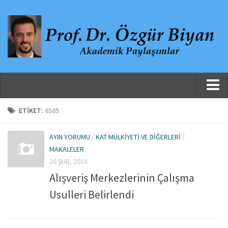
Ana Sayfa
ETIKET:
6585
Hakkında
AYIN YORUMU
/
KAT MÜLKIYETI VE DIĞERLERI
/
Özgeçmiş
MAKALELER
Yayınlanmış Çalışmalar
26 ŞUB, 2016
Alışveriş Merkezlerinin Çalışma
Danışmanlıklar, Jüri Üyelikleri ve Atıflar
Usulleri Belirlendi
Yayınlar
Makaleler