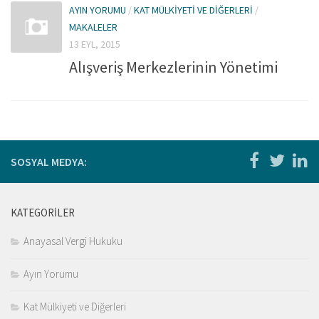
Kitaplar
AYIN YORUMU
/
KAT MÜLKIYETI VE DIĞERLERI
/
MAKALELER
Öğrenci
13 EYL, 2015
For Englısh
Alışveriş Merkezlerinin Yönetimi
Yasal Uyarı
İletişim
SOSYAL MEDYA:
KATEGORILER
Anayasal Vergi Hukuku
Ayın Yorumu
Kat Mülkiyeti ve Diğerleri