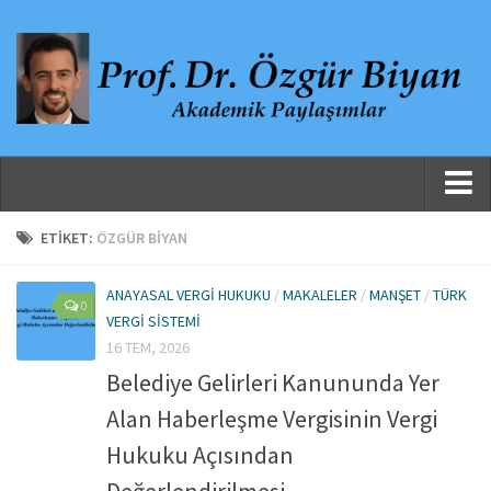
Ana Sayfa
ETIKET:
ÖZGÜR BIYAN
Hakkında
ANAYASAL VERGI HUKUKU
/
MAKALELER
/
MANŞET
/
TÜRK
0
Özgeçmiş
VERGI SISTEMI
Yayınlanmış Çalışmalar
16 TEM, 2026
Belediye Gelirleri Kanununda Yer
Danışmanlıklar, Jüri Üyelikleri ve Atıflar
Alan Haberleşme Vergisinin Vergi
Yayınlar
Hukuku Açısından
Makaleler