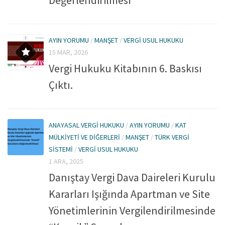
Değerlendirilmesi
Kitaplar
Öğrenci
For Englısh
AYIN YORUMU
/
MANŞET
/
VERGI USUL HUKUKU
15 MAR, 2026
Yasal Uyarı
Vergi Hukuku Kitabının 6. Baskısı
İletişim
Çıktı.
ANAYASAL VERGI HUKUKU
/
AYIN YORUMU
/
KAT
MÜLKIYETI VE DIĞERLERI
/
MANŞET
/
TÜRK VERGI
SISTEMI
/
VERGI USUL HUKUKU
1 ARA, 2025
Danıştay Vergi Dava Daireleri Kurulu
Kararları Işığında Apartman ve Site
Yönetimlerinin Vergilendirilmesinde