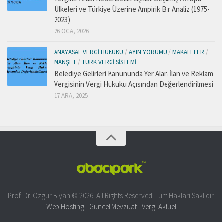
Ülkeleri ve Türkiye Üzerine Ampirik Bir Analiz (1975-
2023)
26 OCA, 2026
ANAYASAL VERGI HUKUKU
/
AYIN YORUMU
/
MAKALELER
/
MANŞET
/
TÜRK VERGI SISTEMI
Belediye Gelirleri Kanununda Yer Alan İlan ve Reklam
Vergisinin Vergi Hukuku Açısından Değerlendirilmesi
17 ARA, 2025
Prof. Dr. Özgür Biyan © 2026. All Rights Reserved. Tum Haklari Saklidir.
Web Hosting
-
Güncel Mevzuat
-
Vergi Aktüel