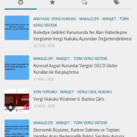
ANAYASAL VERGI HUKUKU
/
MAKALELER
/
MANŞET
/
TÜRK
VERGI SISTEMI
Belediye Gelirleri Kanununda Yer Alan Haberleşme
Vergisinin Vergi Hukuku Açısından Değerlendirilmesi
16 TEM, 2026
MAKALELER
/
MANŞET
/
TÜRK VERGI SISTEMI
Küresel Asgari Kurumlar Vergisi: OECD Globe
Kuralları ile Karşılaştırma
17 MAY, 2026
AYIN YORUMU
/
MANŞET
/
VERGI USUL HUKUKU
Vergi Hukuku Kitabının 6. Baskısı Çıktı.
15 MAR, 2026
MAKALELER
/
MANŞET
/
TÜRK VERGI SISTEMI
Ekonomik Büyüme, Karbon Salınımı ve Toplam
Vergiler Arası Nedensellik İlişkisi: Seçilmiş Avrupa