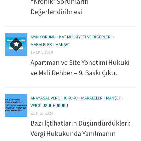
“Kronik” Sorunların
Değerlendirilmesi
AYIN YORUMU
/
KAT MÜLKIYETI VE DIĞERLERI
/
MAKALELER
/
MANŞET
15 EKI, 2024
Apartman ve Site Yönetimi Hukuki
ve Mali Rehber – 9. Baskı Çıktı.
ANAYASAL VERGI HUKUKU
/
MAKALELER
/
MANŞET
/
VERGI USUL HUKUKU
21 NIS, 2024
Bazı İçtihatların Düşündürdükleri:
Vergi Hukukunda Yanılmanın