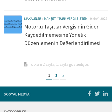
MAKALELER
/
MANŞET
/
TÜRK VERGI SISTEMI
9 MAY, 2022
Motorlu Taşıtlar Vergisinin Gider
Kaydedilmemesine Yönelik
Düzenlemenin Değerlendirilmesi
Toplam 2 sayfa, 1. sayfa gösteriliyor.
1
2
»
SOSYAL MEDYA:
KATEGORILER