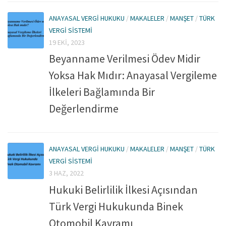
ANAYASAL VERGI HUKUKU
/
MAKALELER
/
MANŞET
/
TÜRK
VERGI SISTEMI
19 EKI, 2023
Beyanname Verilmesi Ödev Midir
Yoksa Hak Mıdır: Anayasal Vergileme
İlkeleri Bağlamında Bir
Değerlendirme
ANAYASAL VERGI HUKUKU
/
MAKALELER
/
MANŞET
/
TÜRK
VERGI SISTEMI
3 HAZ, 2022
Hukuki Belirlilik İlkesi Açısından
Türk Vergi Hukukunda Binek
Otomobil Kavramı