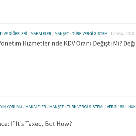
TI VE DIĞERLERI
/
MAKALELER
/
MANŞET
/
TÜRK VERGI SISTEMI
12 AĞU, 2020
Yönetim Hizmetlerinde KDV Oranı Değişti Mi? Değ
AYIN YORUMU
/
MAKALELER
/
MANŞET
/
TÜRK VERGI SISTEMI
/
VERGI USUL HU
ence: If It’s Taxed, But How?