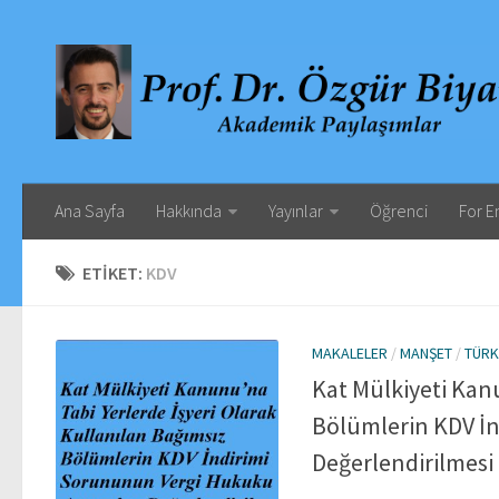
Ana Sayfa
Hakkında
Yayınlar
Öğrenci
For E
ETIKET:
KDV
MAKALELER
/
MANŞET
/
TÜRK
Kat Mülkiyeti Kanu
Bölümlerin KDV İ
Değerlendirilmesi