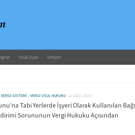
nglısh
Yasal Uyarı
İletişim
 VERGI SISTEMI
/
VERGI USUL HUKUKU
11 AĞU, 2024
nu’na Tabi Yerlerde İşyeri Olarak Kullanılan Bağ
ndirimi Sorununun Vergi Hukuku Açısından