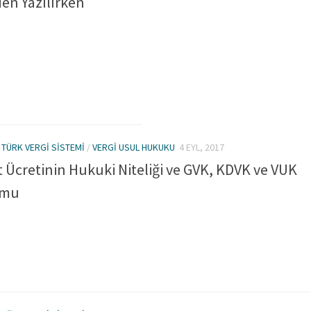
en Yazılırken
/
TÜRK VERGI SISTEMI
/
VERGI USUL HUKUKU
4 EYL, 2017
t Ücretinin Hukuki Niteliği ve GVK, KDVK ve VUK
umu