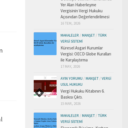
Yer Alan Haberleşme
Vergisinin Vergi Hukuku
Açısından Değerlendirilmesi
16 TEM, 2026
MAKALELER
/
MANŞET
/
TÜRK
VERGI SISTEMI
Küresel Asgari Kurumlar
an
Vergisi: OECD Globe Kuralları
ile Karşılaştırma
17 MAY, 2026
AYIN YORUMU
/
MANŞET
/
VERGI
USUL HUKUKU
Vergi Hukuku Kitabının 6.
Baskısı Çıktı.
15 MAR, 2026
MAKALELER
/
MANŞET
/
TÜRK
l
VERGI SISTEMI