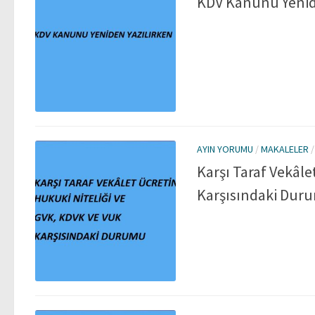
KDV Kanunu Yenid
AYIN YORUMU
/
MAKALELER
Karşı Taraf Vekâle
Karşısındaki Dur