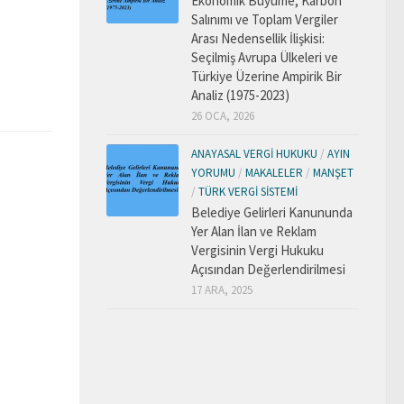
Ekonomik Büyüme, Karbon
Salınımı ve Toplam Vergiler
Arası Nedensellik İlişkisi:
Seçilmiş Avrupa Ülkeleri ve
Türkiye Üzerine Ampirik Bir
Analiz (1975-2023)
26 OCA, 2026
ANAYASAL VERGI HUKUKU
/
AYIN
YORUMU
/
MAKALELER
/
MANŞET
/
TÜRK VERGI SISTEMI
Belediye Gelirleri Kanununda
Yer Alan İlan ve Reklam
Vergisinin Vergi Hukuku
Açısından Değerlendirilmesi
17 ARA, 2025