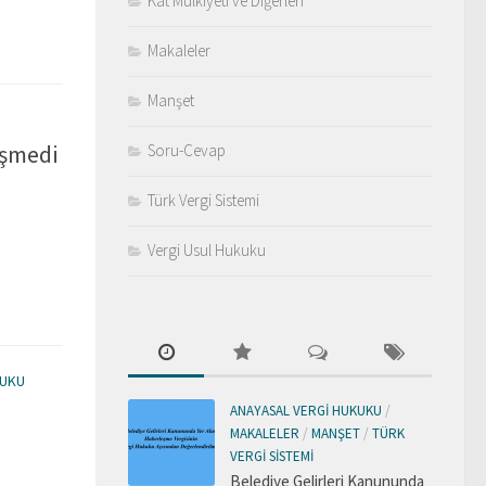
Kat Mülkiyeti ve Diğerleri
Makaleler
Manşet
işmedi
Soru-Cevap
Türk Vergi Sistemi
Vergi Usul Hukuku
KUKU
ANAYASAL VERGI HUKUKU
/
MAKALELER
/
MANŞET
/
TÜRK
VERGI SISTEMI
Belediye Gelirleri Kanununda