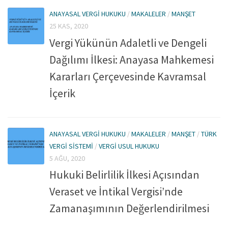
ANAYASAL VERGI HUKUKU
/
MAKALELER
/
MANŞET
25 KAS, 2020
Vergi Yükünün Adaletli ve Dengeli
Dağılımı İlkesi: Anayasa Mahkemesi
Kararları Çerçevesinde Kavramsal
İçerik
ANAYASAL VERGI HUKUKU
/
MAKALELER
/
MANŞET
/
TÜRK
VERGI SISTEMI
/
VERGI USUL HUKUKU
5 AĞU, 2020
Hukuki Belirlilik İlkesi Açısından
Veraset ve İntikal Vergisi’nde
Zamanaşımının Değerlendirilmesi