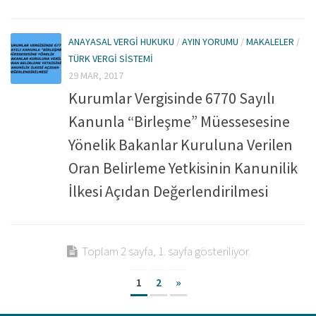
ANAYASAL VERGI HUKUKU
/
AYIN YORUMU
/
MAKALELER
/
TÜRK VERGI SISTEMI
29 MAR, 2017
Kurumlar Vergisinde 6770 Sayılı
Kanunla “Birleşme” Müessesesine
Yönelik Bakanlar Kuruluna Verilen
Oran Belirleme Yetkisinin Kanunilik
İlkesi Açıdan Değerlendirilmesi
Toplam 2 sayfa, 1. sayfa gösteriliyor.
1
2
»