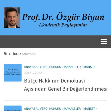
Ana Sayfa
ETIKET:
ANAYASA
Hakkında
ANAYASAL VERGI HUKUKU
/
MAKALELER
/
MANŞET
Özgeçmiş
30 EYL, 2022
Yayınlanmış Çalışmalar
Bütçe Hakkının Demokrasi
Danışmanlıklar, Jüri Üyelikleri ve Atıflar
Açısından Genel Bir Değerlendirmesi
Yayınlar
Makaleler
ANAYASAL VERGI HUKUKU
/
MAKALELER
/
MANŞET
/