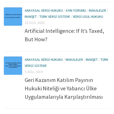
ANAYASAL VERGI HUKUKU
/
AYIN YORUMU
/
MAKALELER
/
MANŞET
/
TÜRK VERGI SISTEMI
/
VERGI USUL HUKUKU
23 OCA, 2020
Artificial Intelligence: If It’s Taxed,
But How?
ANAYASAL VERGI HUKUKU
/
MAKALELER
/
MANŞET
/
TÜRK
VERGI SISTEMI
5 AĞU, 2019
Geri Kazanım Katılım Payının
Hukuki Niteliği ve Yabancı Ülke
Uygulamalarıyla Karşılaştırılması