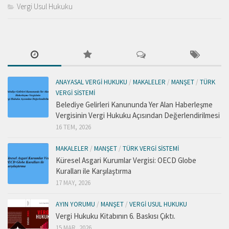
Vergi Usul Hukuku
ANAYASAL VERGI HUKUKU
/
MAKALELER
/
MANŞET
/
TÜRK
VERGI SISTEMI
Belediye Gelirleri Kanununda Yer Alan Haberleşme
Vergisinin Vergi Hukuku Açısından Değerlendirilmesi
16 TEM, 2026
MAKALELER
/
MANŞET
/
TÜRK VERGI SISTEMI
Küresel Asgari Kurumlar Vergisi: OECD Globe
Kuralları ile Karşılaştırma
17 MAY, 2026
AYIN YORUMU
/
MANŞET
/
VERGI USUL HUKUKU
Vergi Hukuku Kitabının 6. Baskısı Çıktı.
15 MAR, 2026