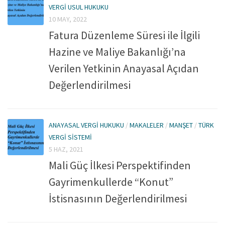
Kitaplar
VERGI USUL HUKUKU
10 MAY, 2022
Öğrenci
Fatura Düzenleme Süresi ile İlgili
For Englısh
Hazine ve Maliye Bakanlığı’na
Yasal Uyarı
Verilen Yetkinin Anayasal Açıdan
İletişim
Değerlendirilmesi
ANAYASAL VERGI HUKUKU
/
MAKALELER
/
MANŞET
/
TÜRK
VERGI SISTEMI
5 HAZ, 2021
Mali Güç İlkesi Perspektifinden
Gayrimenkullerde “Konut”
İstisnasının Değerlendirilmesi