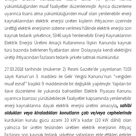
Kitaplar
yükümlülüğünden muaf faaliyetler düzenlenmiştir. Ayrıca düzenleme
Öğrenci
uyarınca lisans alma yükümlülüğünden muaf olan yenilenebilir enerji
kaynaklarından elektrik enerjisi üreten kişilerin ihtiyacının üzerinde
For Englısh
ürettiği elektrik enerjisinin sisteme verilmesi hâlinde elektrik enerjisi son
Yasal Uyarı
kaynak tedarik şirketince, 5346 sayılı Yenilenebilir Enerji Kaynaklarının
Elektrik Enerjisi Üretimi Amaçlı Kullanımına İlişkin Kanunda kaynak
İletişim
türü bazında belirlenen fiyatlardan alınır. Dolayısıyla kendi elektriğini
üretip ihtiyacından fazlasını tedarik şirkete satmak mümkündür.
27.03.2018 tarihinde (mükerrer 2) Resmi Gazete’de yayımlanan 7103
sayılı Kanun’un 3. maddesi ile Gelir Vergisi Kanunu’nun “vergiden
muaf esnaf” başlıklı 9. maddesinde bir değişiklik yapılmıştır. Yapılan bir
ilave düzenleme ile yukarıda bahsedilen Elektrik Piyasası Kanunu
uyarınca lisanssız yürütülebilecek faaliyetler kapsamında yenilenebilir
enerji kaynaklarına dayalı elektrik enerjisi üretimi amacıyla
, sahibi
oldukları veya kiraladıkları konutların çatı ve/veya cephelerinde
kurdukları kurulu gücü azami 10 kW’a kadar (10 kW dâhil) olan
yalnızca bir üretim tesisinden üretilen elektrik enerjisinin ihtiyaç
fazlasını son kaynak tedarik şirketine satanların elde ettikleri gelirler