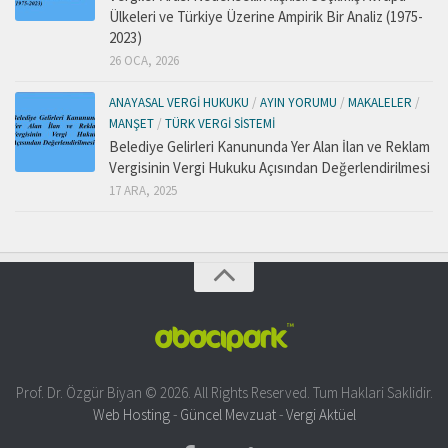
Ülkeleri ve Türkiye Üzerine Ampirik Bir Analiz (1975-
2023)
26 OCA, 2026
ANAYASAL VERGI HUKUKU
/
AYIN YORUMU
/
MAKALELER
/
MANŞET
/
TÜRK VERGI SISTEMI
Belediye Gelirleri Kanununda Yer Alan İlan ve Reklam
Vergisinin Vergi Hukuku Açısından Değerlendirilmesi
17 ARA, 2025
Prof. Dr. Özgür Biyan © 2026. All Rights Reserved. Tum Haklari Saklidir.
Web Hosting
-
Güncel Mevzuat
-
Vergi Aktüel