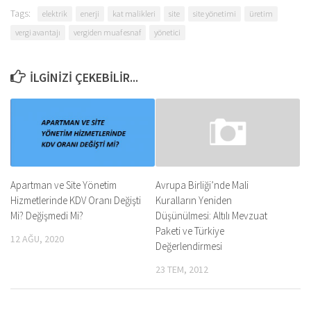
Tags:
elektrik
enerji
kat malikleri
site
site yönetimi
üretim
vergi avantajı
vergiden muaf esnaf
yönetici
İLGINIZI ÇEKEBILIR...
Apartman ve Site Yönetim
Avrupa Birliği’nde Mali
Hizmetlerinde KDV Oranı Değişti
Kuralların Yeniden
Mi? Değişmedi Mi?
Düşünülmesi: Altılı Mevzuat
Paketi ve Türkiye
12 AĞU, 2020
Değerlendirmesi
23 TEM, 2012