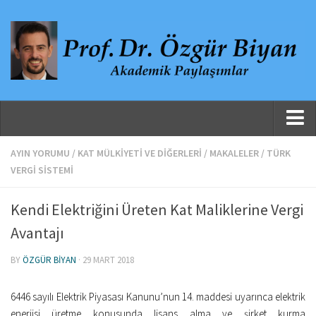
Ana Sayfa
AYIN YORUMU
/
KAT MÜLKIYETI VE DIĞERLERI
/
MAKALELER
/
TÜRK
VERGI SISTEMI
Hakkında
Özgeçmiş
Kendi Elektriğini Üreten Kat Maliklerine Vergi
Yayınlanmış Çalışmalar
Avantajı
Danışmanlıklar, Jüri Üyelikleri ve Atıflar
BY
ÖZGÜR BIYAN
· 29 MART 2018
Yayınlar
6446 sayılı Elektrik Piyasası Kanunu’nun 14. maddesi uyarınca elektrik
Makaleler
enerjisi üretme konusunda lisans alma ve şirket kurma