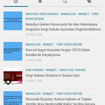
ANAYASAL VERGI HUKUKU
/
MAKALELER
/
MANŞET
/
TÜRK
VERGI SISTEMI
Belediye Gelirleri Kanununda Yer Alan Haberleşme
Vergisinin Vergi Hukuku Açısından Değerlendirilmesi
16 TEM, 2026
MAKALELER
/
MANŞET
/
TÜRK VERGI SISTEMI
Küresel Asgari Kurumlar Vergisi: OECD Globe
Kuralları ile Karşılaştırma
17 MAY, 2026
AYIN YORUMU
/
MANŞET
/
VERGI USUL HUKUKU
Vergi Hukuku Kitabının 6. Baskısı Çıktı.
15 MAR, 2026
MAKALELER
/
MANŞET
/
TÜRK VERGI SISTEMI
Ekonomik Büyüme, Karbon Salınımı ve Toplam
Vergiler Arası Nedensellik İlişkisi: Seçilmiş Avrupa