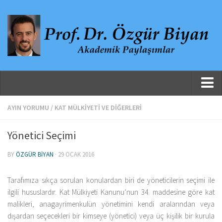
Ana Sayfa
AYIN YORUMU
/
KAT MÜLKIYETI VE DIĞERLERI
Hakkında
Yönetici Seçimi
Özgeçmiş
BY
ÖZGÜR BIYAN
· 29 OCAK 2016
Yayınlanmış Çalışmalar
Danışmanlıklar, Jüri Üyelikleri ve Atıflar
Tarafımıza sıkça sorulan konulardan biri de yöneticilerin seçimi ile
Yayınlar
ilgili hususlardır. Kat Mülkiyeti Kanunu’nun 34. maddesine göre kat
malikleri, anagayrimenkulün yönetimini kendi aralarından veya
Makaleler
dışardan seçecekleri bir kimseye (yönetici) veya üç kişilik bir kurula