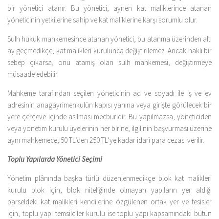
bir yönetici atanır. Bu yönetici, aynen kat maliklerince atanan
yöneticinin yetkilerine sahip ve kat maliklerine karşı sorumlu olur.
Sulh hukuk mahkemesince atanan yönetici, bu atanma üzerinden altı
ay geçmedikçe, kat malikleri kurulunca değiştirilemez. Ancak haklı bir
sebep çıkarsa, onu atamış olan sulh mahkemesi, değiştirmeye
müsaade edebilir.
Mahkeme tarafından seçilen yöneticinin ad ve soyadı ile iş ve ev
adresinin anagayrimenkulün kapısı yanına veya girişte görülecek bir
yere çerçeve içinde asılması mecburidir. Bu yapılmazsa, yöneticiden
veya yönetim kurulu üyelerinin her birine, ilgilinin başvurması üzerine
aynı mahkemece, 50 TL’den 250 TL’ye kadar idarî para cezası verilir.
Toplu Yapılarda Yönetici Seçimi
Yönetim plânında başka türlü düzenlenmedikçe blok kat malikleri
kurulu blok için, blok niteliğinde olmayan yapıların yer aldığı
parseldeki kat malikleri kendilerine özgülenen ortak yer ve tesisler
için, toplu yapı temsilciler kurulu ise toplu yapı kapsamındaki bütün