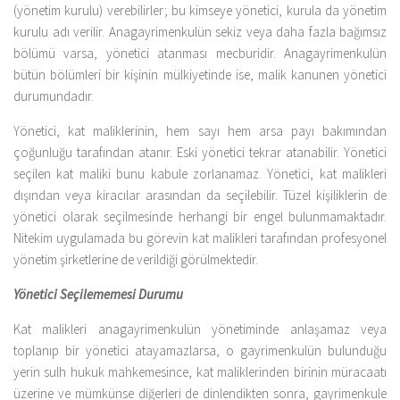
Kitaplar
(yönetim kurulu) verebilirler; bu kimseye yönetici, kurula da yönetim
kurulu adı verilir. Anagayrimenkulün sekiz veya daha fazla bağımsız
Öğrenci
bölümü varsa, yönetici atanması mecburidir. Anagayrimenkulün
For Englısh
bütün bölümleri bir kişinin mülkiyetinde ise, malik kanunen yönetici
durumundadır.
Yasal Uyarı
Yönetici, kat maliklerinin, hem sayı hem arsa payı bakımından
İletişim
çoğunluğu tarafından atanır. Eski yönetici tekrar atanabilir. Yönetici
seçilen kat maliki bunu kabule zorlanamaz. Yönetici, kat malikleri
dışından veya kiracılar arasından da seçilebilir. Tüzel kişiliklerin de
yönetici olarak seçilmesinde herhangi bir engel bulunmamaktadır.
Nitekim uygulamada bu görevin kat malikleri tarafından profesyonel
yönetim şirketlerine de verildiği görülmektedir.
Yönetici Seçilememesi Durumu
Kat malikleri anagayrimenkulün yönetiminde anlaşamaz veya
toplanıp bir yönetici atayamazlarsa, o gayrimenkulün bulunduğu
yerin sulh hukuk mahkemesince, kat maliklerinden birinin müracaatı
üzerine ve mümkünse diğerleri de dinlendikten sonra, gayrimenkule