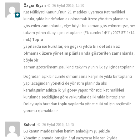
Özgür Biyan
26 Eylül 2016, 15:20
Kat Mülkiyeti Kanunu’nun 29. maddesi uyarınca Kat malikleri
kurulu, yılda bir defadan az olmamak üzere yönetim planında
gösterilen zamanlarda, eğer böyle bir zaman gösterilmemişse, her
takvim yılının ilk ayı içinde toplanır. (Ek cümle: 14/11/2007-5711/14
md.)
Toplu
yapılarda ise kurullar, en geç iki yılda bir defadan az
olmamak üzere yönetim plânlarında gösterilen zamanlarda
,
böyle bir
zaman gösterilmemişse, ikinci takvim yılının ilk ayı içinde toplanır.
Doğrudan açık bir cümle olmamasına karşın iki yılda bir toplantı
yapılacağından yönetici de yönetim planında aksi
kararlaştırılmadıkça iki yıl görev yapar. Yönetici kat malikleri
kurulunda seçildiğine göre ve kurullar da iki yılda bir toplanır.
Dolayısıyla buradan toplu yapılarda yönetici iki yıl için seçilebilir
yorumu çıkmaktadır.
Bülent
26 Eylül 2016, 15:45
Bu kanun maddesinden benim anladığım şu şekilde:
Yönetim planında örneğin 5 yıl yazıyorsa bile sen 2 yılda