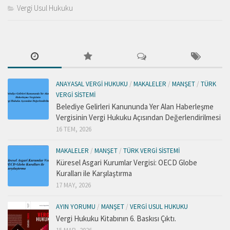
Vergi Usul Hukuku
ANAYASAL VERGI HUKUKU
/
MAKALELER
/
MANŞET
/
TÜRK
VERGI SISTEMI
Belediye Gelirleri Kanununda Yer Alan Haberleşme
Vergisinin Vergi Hukuku Açısından Değerlendirilmesi
16 TEM, 2026
MAKALELER
/
MANŞET
/
TÜRK VERGI SISTEMI
Küresel Asgari Kurumlar Vergisi: OECD Globe
Kuralları ile Karşılaştırma
17 MAY, 2026
AYIN YORUMU
/
MANŞET
/
VERGI USUL HUKUKU
Vergi Hukuku Kitabının 6. Baskısı Çıktı.