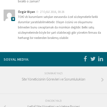
bıraktı o zaman?
Özgür Biyan
27 Eylül 2016, 00:26
TOKİ vb kurumların satışları esnasında özel sözleşmelerle farklı
durumlar yaratılabilmektedir. Olayın özünü ve oluşumunu
bilmeden bunu cevaplamak da mümkün değildir. Belki satış
sözleşmelerinde böyle bir şart olabileceği gibi yönetim firması da
herhangi bir nedenden bırakmış olabilir.
SOSYAL MEDYA:
SONRAKI YAZI
Site Yöneticisinin Görevleri ve Sorumlulukları
ÖNCEKI YAZI
Şeffaf Site Yönetimi ve İşletme Projesi