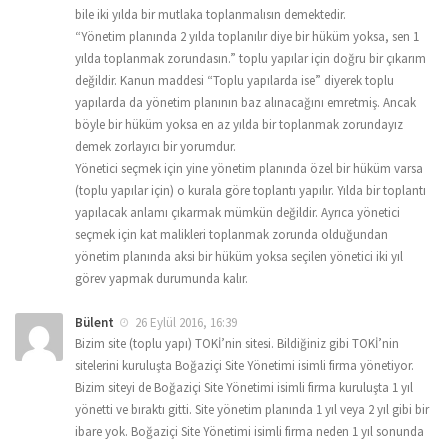
bile iki yılda bir mutlaka toplanmalısın demektedir.
“Yönetim planında 2 yılda toplanılır diye bir hüküm yoksa, sen 1
yılda toplanmak zorundasın.” toplu yapılar için doğru bir çıkarım
değildir. Kanun maddesi “Toplu yapılarda ise” diyerek toplu
yapılarda da yönetim planının baz alınacağını emretmiş. Ancak
böyle bir hüküm yoksa en az yılda bir toplanmak zorundayız
demek zorlayıcı bir yorumdur.
Yönetici seçmek için yine yönetim planında özel bir hüküm varsa
(toplu yapılar için) o kurala göre toplantı yapılır. Yılda bir toplantı
yapılacak anlamı çıkarmak mümkün değildir. Ayrıca yönetici
seçmek için kat malikleri toplanmak zorunda olduğundan
yönetim planında aksi bir hüküm yoksa seçilen yönetici iki yıl
görev yapmak durumunda kalır.
Bülent
26 Eylül 2016, 16:39
Bizim site (toplu yapı) TOKİ’nin sitesi. Bildiğiniz gibi TOKİ’nin
sitelerini kuruluşta Boğaziçi Site Yönetimi isimli firma yönetiyor.
Bizim siteyi de Boğaziçi Site Yönetimi isimli firma kuruluşta 1 yıl
yönetti ve bıraktı gitti. Site yönetim planında 1 yıl veya 2 yıl gibi bir
ibare yok. Boğaziçi Site Yönetimi isimli firma neden 1 yıl sonunda