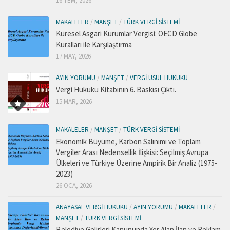
16 TEM, 2026
MAKALELER
/
MANŞET
/
TÜRK VERGI SISTEMI
Küresel Asgari Kurumlar Vergisi: OECD Globe
Kuralları ile Karşılaştırma
17 MAY, 2026
AYIN YORUMU
/
MANŞET
/
VERGI USUL HUKUKU
Vergi Hukuku Kitabının 6. Baskısı Çıktı.
15 MAR, 2026
MAKALELER
/
MANŞET
/
TÜRK VERGI SISTEMI
Ekonomik Büyüme, Karbon Salınımı ve Toplam
Vergiler Arası Nedensellik İlişkisi: Seçilmiş Avrupa
Ülkeleri ve Türkiye Üzerine Ampirik Bir Analiz (1975-
2023)
26 OCA, 2026
ANAYASAL VERGI HUKUKU
/
AYIN YORUMU
/
MAKALELER
/
MANŞET
/
TÜRK VERGI SISTEMI
Belediye Gelirleri Kanununda Yer Alan İlan ve Reklam