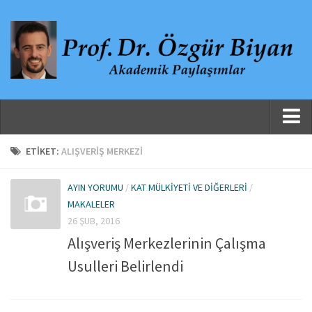
Ana Sayfa
ETIKET:
ALIŞVERIŞ MERKEZI
Hakkında
AYIN YORUMU
/
KAT MÜLKIYETI VE DIĞERLERI
/
Özgeçmiş
MAKALELER
Yayınlanmış Çalışmalar
26 ŞUB, 2016
Alışveriş Merkezlerinin Çalışma
Danışmanlıklar, Jüri Üyelikleri ve Atıflar
Usulleri Belirlendi
Yayınlar
Makaleler