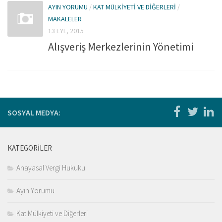
Kitaplar
AYIN YORUMU
/
KAT MÜLKIYETI VE DIĞERLERI
/
MAKALELER
Öğrenci
13 EYL, 2015
For Englısh
Alışveriş Merkezlerinin Yönetimi
Yasal Uyarı
İletişim
SOSYAL MEDYA:
KATEGORILER
Anayasal Vergi Hukuku
Ayın Yorumu
Kat Mülkiyeti ve Diğerleri