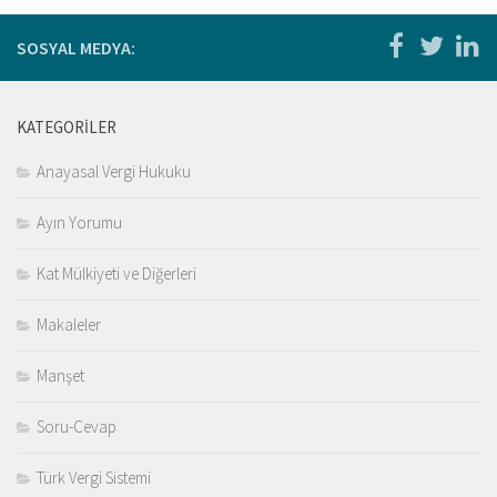
Kitaplar
Öğrenci
SOSYAL MEDYA:
For Englısh
Yasal Uyarı
KATEGORILER
İletişim
Anayasal Vergi Hukuku
Ayın Yorumu
Kat Mülkiyeti ve Diğerleri
Makaleler
Manşet
Soru-Cevap
Türk Vergi Sistemi