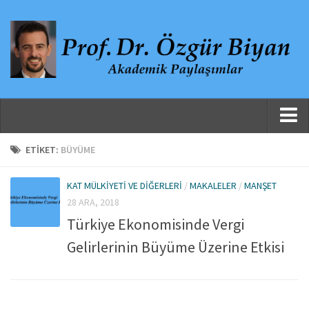
Ana Sayfa
ETIKET:
BÜYÜME
Hakkında
KAT MÜLKIYETI VE DIĞERLERI
/
MAKALELER
/
MANŞET
Özgeçmiş
28 ARA, 2018
Yayınlanmış Çalışmalar
Türkiye Ekonomisinde Vergi
Danışmanlıklar, Jüri Üyelikleri ve Atıflar
Gelirlerinin Büyüme Üzerine Etkisi
Yayınlar
Makaleler