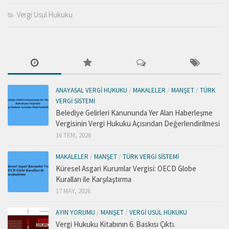
Vergi Usul Hukuku
ANAYASAL VERGI HUKUKU
/
MAKALELER
/
MANŞET
/
TÜRK
VERGI SISTEMI
Belediye Gelirleri Kanununda Yer Alan Haberleşme
Vergisinin Vergi Hukuku Açısından Değerlendirilmesi
16 TEM, 2026
MAKALELER
/
MANŞET
/
TÜRK VERGI SISTEMI
Küresel Asgari Kurumlar Vergisi: OECD Globe
Kuralları ile Karşılaştırma
17 MAY, 2026
AYIN YORUMU
/
MANŞET
/
VERGI USUL HUKUKU
Vergi Hukuku Kitabının 6. Baskısı Çıktı.