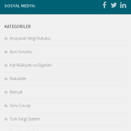
Kitaplar
SOSYAL MEDYA:
Öğrenci
For Englısh
KATEGORILER
Yasal Uyarı
Anayasal Vergi Hukuku
İletişim
Ayın Yorumu
Kat Mülkiyeti ve Diğerleri
Makaleler
Manşet
Soru-Cevap
Türk Vergi Sistemi