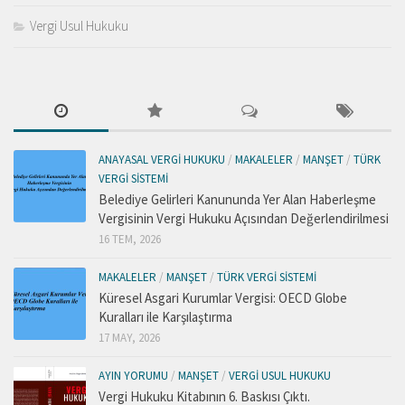
Vergi Usul Hukuku
ANAYASAL VERGI HUKUKU
/
MAKALELER
/
MANŞET
/
TÜRK
VERGI SISTEMI
Belediye Gelirleri Kanununda Yer Alan Haberleşme
Vergisinin Vergi Hukuku Açısından Değerlendirilmesi
16 TEM, 2026
MAKALELER
/
MANŞET
/
TÜRK VERGI SISTEMI
Küresel Asgari Kurumlar Vergisi: OECD Globe
Kuralları ile Karşılaştırma
17 MAY, 2026
AYIN YORUMU
/
MANŞET
/
VERGI USUL HUKUKU
Vergi Hukuku Kitabının 6. Baskısı Çıktı.