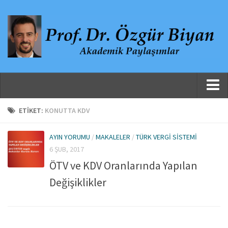
Ana Sayfa
ETIKET:
KONUTTA KDV
Hakkında
AYIN YORUMU
/
MAKALELER
/
TÜRK VERGI SISTEMI
Özgeçmiş
6 ŞUB, 2017
Yayınlanmış Çalışmalar
ÖTV ve KDV Oranlarında Yapılan
Danışmanlıklar, Jüri Üyelikleri ve Atıflar
Değişiklikler
Yayınlar
Makaleler