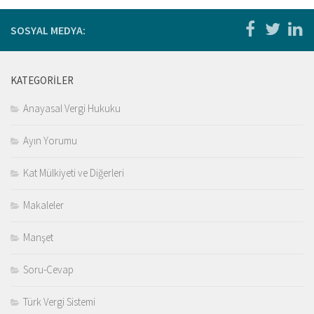
Kitaplar
Öğrenci
SOSYAL MEDYA:
For Englısh
Yasal Uyarı
KATEGORILER
İletişim
Anayasal Vergi Hukuku
Ayın Yorumu
Kat Mülkiyeti ve Diğerleri
Makaleler
Manşet
Soru-Cevap
Türk Vergi Sistemi