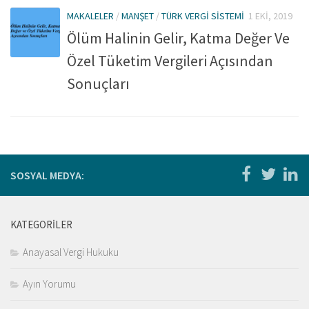
Kitaplar
MAKALELER
/
MANŞET
/
TÜRK VERGI SISTEMI
1 EKI, 2019
Öğrenci
Ölüm Halinin Gelir, Katma Değer Ve
For Englısh
Özel Tüketim Vergileri Açısından
Yasal Uyarı
Sonuçları
İletişim
SOSYAL MEDYA:
KATEGORILER
Anayasal Vergi Hukuku
Ayın Yorumu