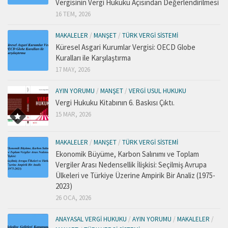
Vergisinin Vergi Hukuku Açısından Değerlendirilmesi
16 TEM, 2026
MAKALELER
/
MANŞET
/
TÜRK VERGI SISTEMI
Küresel Asgari Kurumlar Vergisi: OECD Globe
Kuralları ile Karşılaştırma
17 MAY, 2026
AYIN YORUMU
/
MANŞET
/
VERGI USUL HUKUKU
Vergi Hukuku Kitabının 6. Baskısı Çıktı.
15 MAR, 2026
MAKALELER
/
MANŞET
/
TÜRK VERGI SISTEMI
Ekonomik Büyüme, Karbon Salınımı ve Toplam
Vergiler Arası Nedensellik İlişkisi: Seçilmiş Avrupa
Ülkeleri ve Türkiye Üzerine Ampirik Bir Analiz (1975-
2023)
26 OCA, 2026
ANAYASAL VERGI HUKUKU
/
AYIN YORUMU
/
MAKALELER
/