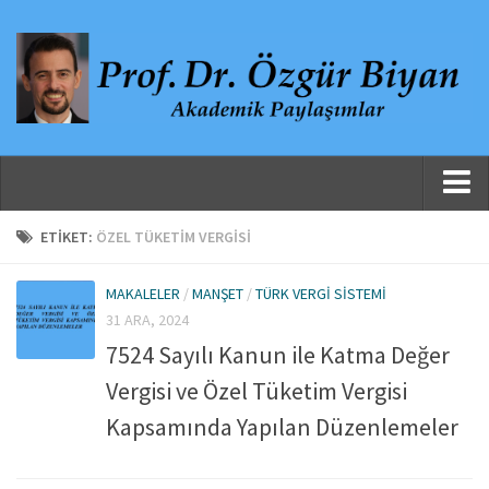
Ana Sayfa
ETIKET:
ÖZEL TÜKETIM VERGISI
Hakkında
MAKALELER
/
MANŞET
/
TÜRK VERGI SISTEMI
Özgeçmiş
31 ARA, 2024
Yayınlanmış Çalışmalar
7524 Sayılı Kanun ile Katma Değer
Danışmanlıklar, Jüri Üyelikleri ve Atıflar
Vergisi ve Özel Tüketim Vergisi
Yayınlar
Kapsamında Yapılan Düzenlemeler
Makaleler