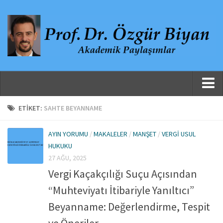
Ana Sayfa
ETIKET:
SAHTE BEYANNAME
Hakkında
AYIN YORUMU
/
MAKALELER
/
MANŞET
/
VERGI USUL
Özgeçmiş
HUKUKU
Yayınlanmış Çalışmalar
27 AĞU, 2025
Vergi Kaçakçılığı Suçu Açısından
Danışmanlıklar, Jüri Üyelikleri ve Atıflar
“Muhteviyatı İtibariyle Yanıltıcı”
Yayınlar
Beyanname: Değerlendirme, Tespit
Makaleler