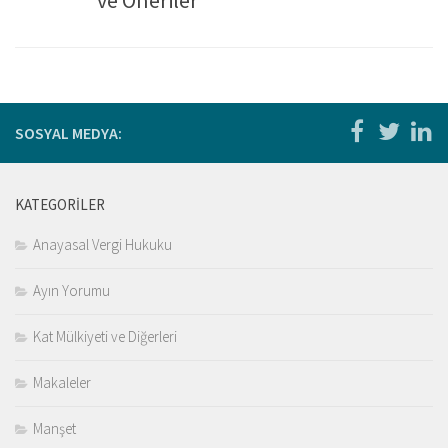
ve Öneriler
Kitaplar
Öğrenci
For Englısh
Yasal Uyarı
SOSYAL MEDYA:
İletişim
KATEGORILER
Anayasal Vergi Hukuku
Ayın Yorumu
Kat Mülkiyeti ve Diğerleri
Makaleler
Manşet