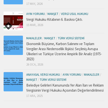
17 MAY, 2026
AYIN YORUMU
/
MANŞET
/
VERGI USUL HUKUKU
Vergi Hukuku Kitabının 6. Baskısı Çıktı.
15 MAR, 2026
MAKALELER
/
MANŞET
/
TÜRK VERGI SISTEMI
Ekonomik Büyüme, Karbon Salınımı ve Toplam
Vergiler Arası Nedensellik İlişkisi: Seçilmiş Avrupa
Ülkeleri ve Türkiye Üzerine Ampirik Bir Analiz (1975-
2023)
26 OCA, 2026
ANAYASAL VERGI HUKUKU
/
AYIN YORUMU
/
MAKALELER
/
MANŞET
/
TÜRK VERGI SISTEMI
Belediye Gelirleri Kanununda Yer Alan İlan ve Reklam
Vergisinin Vergi Hukuku Açısından Değerlendirilmesi
17 ARA, 2025