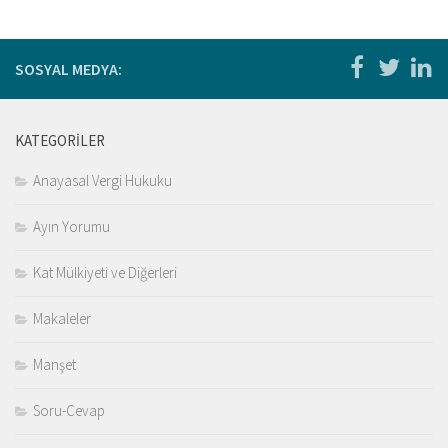
Kitaplar
Öğrenci
SOSYAL MEDYA:
For Englısh
Yasal Uyarı
KATEGORILER
İletişim
Anayasal Vergi Hukuku
Ayın Yorumu
Kat Mülkiyeti ve Diğerleri
Makaleler
Manşet
Soru-Cevap