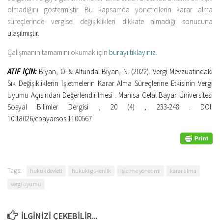
olmadığını göstermiştir. Bu kapsamda yöneticilerin karar alma
süreçlerinde vergisel değişiklikleri dikkate almadığı sonucuna
ulaşılmıştır.
Çalışmanın tamamını okumak için
burayı tıklayınız.
ATIF İÇİN:
Biyan, Ö. & Altundal Biyan, N. (2022). Vergi Mevzuatındaki
Sık Değişikliklerin İşletmelerin Karar Alma Süreçlerine Etkisinin Vergi
Uyumu Açısından Değerlendirilmesi . Manisa Celal Bayar Üniversitesi
Sosyal Bilimler Dergisi , 20 (4) , 233-248 . DOI:
10.18026/cbayarsos.1100567
Tags:
hukuk devleti
hukuki güvenlik
işletme yönetimi
karar alma
vergi uyumu
İLGINIZI ÇEKEBILIR...