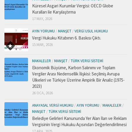
Küresel Asgari Kurumlar Vergisi: OECD Globe
Kuralları ile Karşılaştırma
17 MAY, 2026
AYIN YORUMU
/
MANŞET
/
VERGI USUL HUKUKU
Vergi Hukuku Kitabının 6. Baskısı Çıktı.
15 MAR, 2026
MAKALELER
/
MANŞET
/
TÜRK VERGI SISTEMI
Ekonomik Büyüme, Karbon Salınımı ve Toplam
Vergiler Arası Nedensellik İlişkisi: Seçilmiş Avrupa
Ülkeleri ve Türkiye Üzerine Ampirik Bir Analiz (1975-
2023)
26 OCA, 2026
ANAYASAL VERGI HUKUKU
/
AYIN YORUMU
/
MAKALELER
/
MANŞET
/
TÜRK VERGI SISTEMI
Belediye Gelirleri Kanununda Yer Alan İlan ve Reklam
Vergisinin Vergi Hukuku Açısından Değerlendirilmesi
17 ARA, 2025