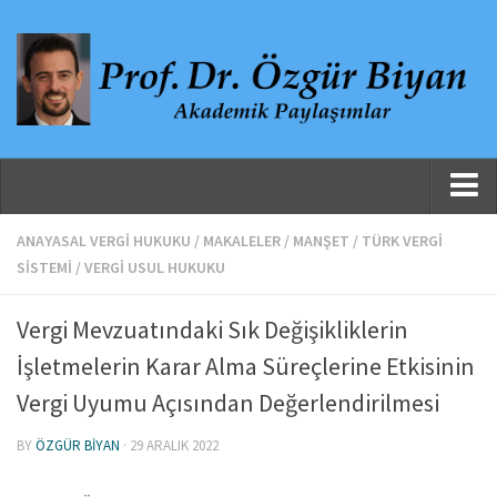
Ana Sayfa
ANAYASAL VERGI HUKUKU
/
MAKALELER
/
MANŞET
/
TÜRK VERGI
SISTEMI
/
VERGI USUL HUKUKU
Hakkında
Özgeçmiş
Vergi Mevzuatındaki Sık Değişikliklerin
Yayınlanmış Çalışmalar
İşletmelerin Karar Alma Süreçlerine Etkisinin
Danışmanlıklar, Jüri Üyelikleri ve Atıflar
Vergi Uyumu Açısından Değerlendirilmesi
Yayınlar
BY
ÖZGÜR BIYAN
· 29 ARALIK 2022
Makaleler