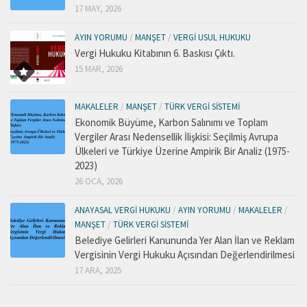
17 MAY, 2026
AYIN YORUMU
/
MANŞET
/
VERGI USUL HUKUKU
Vergi Hukuku Kitabının 6. Baskısı Çıktı.
15 MAR, 2026
MAKALELER
/
MANŞET
/
TÜRK VERGI SISTEMI
Ekonomik Büyüme, Karbon Salınımı ve Toplam
Vergiler Arası Nedensellik İlişkisi: Seçilmiş Avrupa
Ülkeleri ve Türkiye Üzerine Ampirik Bir Analiz (1975-
2023)
26 OCA, 2026
ANAYASAL VERGI HUKUKU
/
AYIN YORUMU
/
MAKALELER
/
MANŞET
/
TÜRK VERGI SISTEMI
Belediye Gelirleri Kanununda Yer Alan İlan ve Reklam
Vergisinin Vergi Hukuku Açısından Değerlendirilmesi
17 ARA, 2025