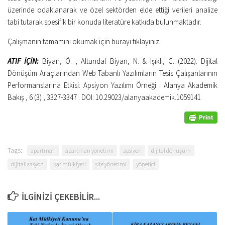
üzerinde odaklanarak ve özel sektörden elde ettiği verileri analize
tabi tutarak spesifik bir konuda literatüre katkıda bulunmaktadır.
Çalışmanın tamamını okumak için
burayı tıklayınız
.
ATIF İÇİN:
Biyan, Ö. , Altundal Biyan, N. & Işıklı, C. (2022). Dijital
Dönüşüm Araçlarından Web Tabanlı Yazılımların Tesis Çalışanlarının
Performanslarına Etkisi: Apsiyon Yazılımı Örneği . Alanya Akademik
Bakış , 6 (3) , 3327-3347 . DOI: 10.29023/alanyaakademik.1059141
Tags:
apartman
apartman yönetimi
apsiyon
dijital dönüşüm
dijitalizasyon
kat mülkiyeti
site yönetimi
yönetici
İLGINIZI ÇEKEBILIR...