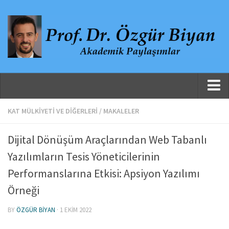
Ana Sayfa
KAT MÜLKIYETI VE DIĞERLERI
/
MAKALELER
Hakkında
Dijital Dönüşüm Araçlarından Web Tabanlı
Özgeçmiş
Yazılımların Tesis Yöneticilerinin
Yayınlanmış Çalışmalar
Performanslarına Etkisi: Apsiyon Yazılımı
Danışmanlıklar, Jüri Üyelikleri ve Atıflar
Örneği
Yayınlar
BY
ÖZGÜR BIYAN
· 1 EKIM 2022
Makaleler