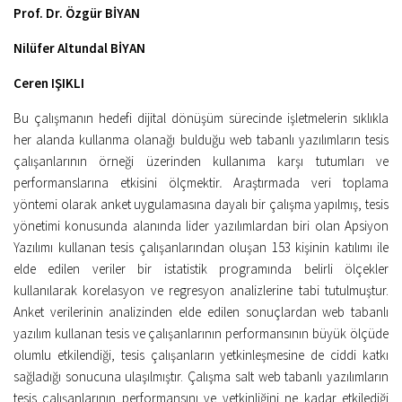
Kitaplar
Prof. Dr. Özgür BİYAN
Öğrenci
Nilüfer Altundal BİYAN
For Englısh
Ceren IŞIKLI
Yasal Uyarı
Bu çalışmanın hedefi dijital dönüşüm sürecinde işletmelerin sıklıkla
İletişim
her alanda kullanma olanağı bulduğu web tabanlı yazılımların tesis
çalışanlarının örneği üzerinden kullanıma karşı tutumları ve
performanslarına etkisini ölçmektir
.
Araştırmada veri toplama
yöntemi olarak anket uygulamasına dayalı bir çalışma yapılmış, tesis
yönetimi konusunda alanında lider yazılımlardan biri olan Apsiyon
Yazılımı kullanan tesis çalışanlarından oluşan 153 kişinin katılımı ile
elde edilen veriler bir istatistik programında belirli ölçekler
kullanılarak korelasyon ve regresyon analizlerine tabi tutulmuştur.
Anket verilerinin analizinden elde edilen sonuçlardan web tabanlı
yazılım kullanan tesis ve çalışanlarının performansının büyük ölçüde
olumlu etkilendiği, tesis çalışanların yetkinleşmesine de ciddi katkı
sağladığı sonucuna ulaşılmıştır. Çalışma salt web tabanlı yazılımların
tesis çalışanlarının performansını ve yetkinliğini ne kadar etkilediği