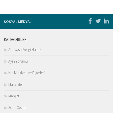
Kitaplar
Öğrenci
For Englısh
SOSYAL MEDYA:
Yasal Uyarı
İletişim
KATEGORILER
Anayasal Vergi Hukuku
Ayın Yorumu
Kat Mülkiyeti ve Diğerleri
Makaleler
Manşet
Soru-Cevap