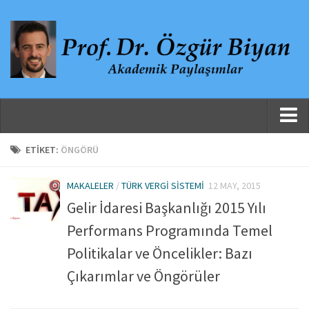
Ana Sayfa
ETIKET:
ÖNGÖRÜ
Hakkında
MAKALELER
/
TÜRK VERGI SISTEMI
12 MAY, 2015
Özgeçmiş
Gelir İdaresi Başkanlığı 2015 Yılı
Yayınlanmış Çalışmalar
Performans Programında Temel
Danışmanlıklar, Jüri Üyelikleri ve Atıflar
Politikalar ve Öncelikler: Bazı
Yayınlar
Çıkarımlar ve Öngörüler
Makaleler