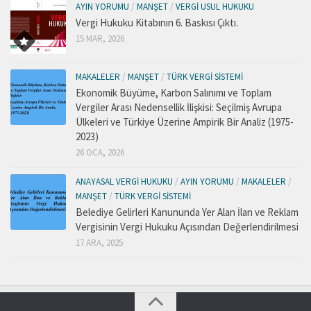
AYIN YORUMU
/
MANŞET
/
VERGI USUL HUKUKU
Vergi Hukuku Kitabının 6. Baskısı Çıktı.
15 MAR, 2026
MAKALELER
/
MANŞET
/
TÜRK VERGI SISTEMI
Ekonomik Büyüme, Karbon Salınımı ve Toplam
Vergiler Arası Nedensellik İlişkisi: Seçilmiş Avrupa
Ülkeleri ve Türkiye Üzerine Ampirik Bir Analiz (1975-
2023)
26 OCA, 2026
ANAYASAL VERGI HUKUKU
/
AYIN YORUMU
/
MAKALELER
/
MANŞET
/
TÜRK VERGI SISTEMI
Belediye Gelirleri Kanununda Yer Alan İlan ve Reklam
Vergisinin Vergi Hukuku Açısından Değerlendirilmesi
17 ARA, 2025