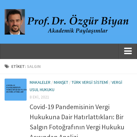
Ana Sayfa
ETIKET:
SALGIN
Hakkında
MAKALELER
/
MANŞET
/
TÜRK VERGI SISTEMI
/
VERGI
Özgeçmiş
USUL HUKUKU
Yayınlanmış Çalışmalar
8 EKI, 2021
Covid-19 Pandemisinin Vergi
Danışmanlıklar, Jüri Üyelikleri ve Atıflar
Hukukuna Dair Hatırlattıkları: Bir
Yayınlar
Salgın Fotoğrafının Vergi Hukuku
Makaleler