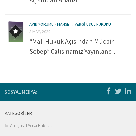
Açısından Analizi
Kitaplar
Öğrenci
For Englısh
AYIN YORUMU
/
MANŞET
/
VERGI USUL HUKUKU
3 MAY, 2020
Yasal Uyarı
“Mali Hukuk Açısından Mücbir
İletişim
Sebep” Çalışmamız Yayınlandı.
SOSYAL MEDYA:
KATEGORILER
Anayasal Vergi Hukuku