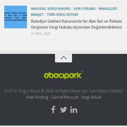
ANAYASAL VERGI HUKUKU
/
AYIN YORUMU
/
MAKALELER
/
MANŞET
/
TÜRK VERGI SISTEMI
Belediye Gelirleri Kanununda Yer Alan İlan ve Reklam
Vergisinin Vergi Hukuku Açısından Değerlendirilmesi
17 ARA, 2025
Prof. Dr. Özgür Biyan © 2026. All Rights Reserved. Tum Haklari Saklidir.
Web Hosting
-
Güncel Mevzuat
-
Vergi Aktüel