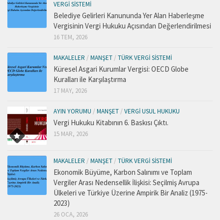
VERGI SISTEMI
Belediye Gelirleri Kanununda Yer Alan Haberleşme
Vergisinin Vergi Hukuku Açısından Değerlendirilmesi
16 TEM, 2026
MAKALELER
/
MANŞET
/
TÜRK VERGI SISTEMI
Küresel Asgari Kurumlar Vergisi: OECD Globe
Kuralları ile Karşılaştırma
17 MAY, 2026
AYIN YORUMU
/
MANŞET
/
VERGI USUL HUKUKU
Vergi Hukuku Kitabının 6. Baskısı Çıktı.
15 MAR, 2026
MAKALELER
/
MANŞET
/
TÜRK VERGI SISTEMI
Ekonomik Büyüme, Karbon Salınımı ve Toplam
Vergiler Arası Nedensellik İlişkisi: Seçilmiş Avrupa
Ülkeleri ve Türkiye Üzerine Ampirik Bir Analiz (1975-
2023)
26 OCA, 2026