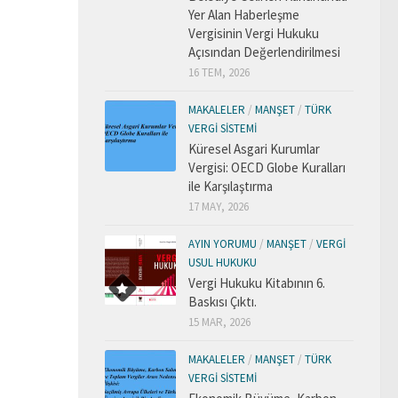
Yer Alan Haberleşme
Vergisinin Vergi Hukuku
Açısından Değerlendirilmesi
16 TEM, 2026
MAKALELER
/
MANŞET
/
TÜRK
VERGI SISTEMI
Küresel Asgari Kurumlar
Vergisi: OECD Globe Kuralları
ile Karşılaştırma
17 MAY, 2026
AYIN YORUMU
/
MANŞET
/
VERGI
USUL HUKUKU
Vergi Hukuku Kitabının 6.
Baskısı Çıktı.
15 MAR, 2026
MAKALELER
/
MANŞET
/
TÜRK
VERGI SISTEMI