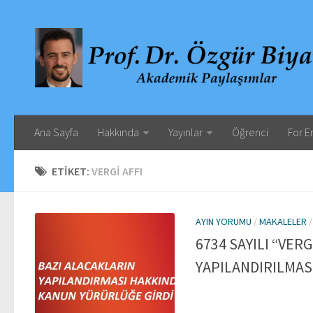
Ana Sayfa
Hakkında
Yayınlar
Öğrenci
For E
ETIKET:
VERGI AFFI
AYIN YORUMU
/
MAKALELER
6734 SAYILI “VER
YAPILANDIRILMASI