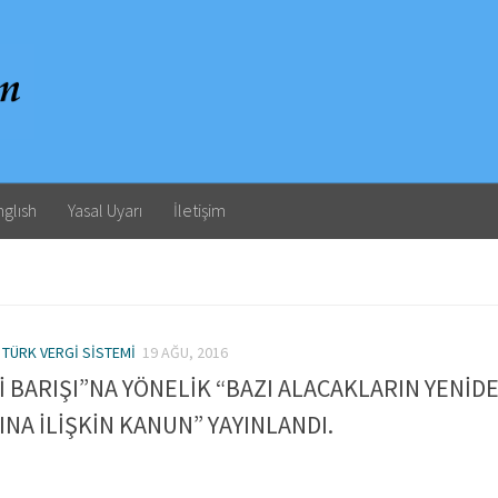
nglısh
Yasal Uyarı
İletişim
/
TÜRK VERGI SISTEMI
19 AĞU, 2016
Gİ BARIŞI”NA YÖNELİK “BAZI ALACAKLARIN YENİD
NA İLİŞKİN KANUN” YAYINLANDI.