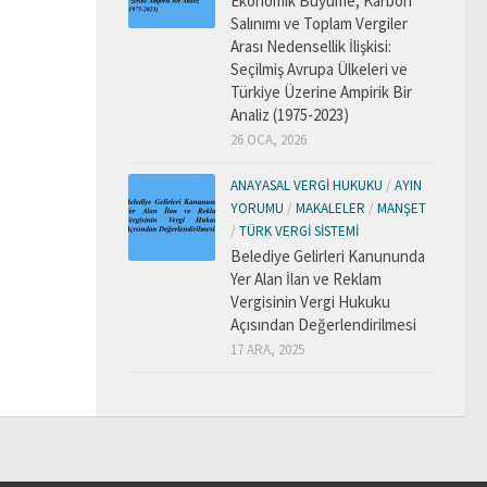
Ekonomik Büyüme, Karbon
Salınımı ve Toplam Vergiler
Arası Nedensellik İlişkisi:
Seçilmiş Avrupa Ülkeleri ve
Türkiye Üzerine Ampirik Bir
Analiz (1975-2023)
26 OCA, 2026
ANAYASAL VERGI HUKUKU
/
AYIN
YORUMU
/
MAKALELER
/
MANŞET
/
TÜRK VERGI SISTEMI
Belediye Gelirleri Kanununda
Yer Alan İlan ve Reklam
Vergisinin Vergi Hukuku
Açısından Değerlendirilmesi
17 ARA, 2025