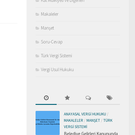
Kat Mülkiyeti ve Diğerleri
Makaleler
Manşet
Soru-Cevap
Türk Vergi Sistemi
Vergi Usul Hukuku
ANAYASAL VERGI HUKUKU
/
MAKALELER
/
MANŞET
/
TÜRK
VERGI SISTEMI
Belediye Gelirleri Kanununda