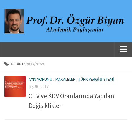
Ana Sayfa
ETIKET:
2017/9759
Hakkında
AYIN YORUMU
/
MAKALELER
/
TÜRK VERGI SISTEMI
Özgeçmiş
6 ŞUB, 2017
Yayınlanmış Çalışmalar
ÖTV ve KDV Oranlarında Yapılan
Danışmanlıklar, Jüri Üyelikleri ve Atıflar
Değişiklikler
Yayınlar
Makaleler