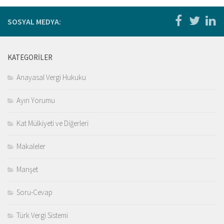
Kitaplar
Öğrenci
SOSYAL MEDYA:
For Englısh
Yasal Uyarı
KATEGORILER
İletişim
Anayasal Vergi Hukuku
Ayın Yorumu
Kat Mülkiyeti ve Diğerleri
Makaleler
Manşet
Soru-Cevap
Türk Vergi Sistemi