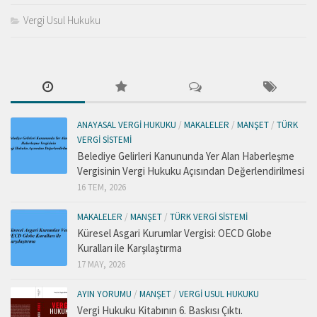
Vergi Usul Hukuku
ANAYASAL VERGI HUKUKU
/
MAKALELER
/
MANŞET
/
TÜRK
VERGI SISTEMI
Belediye Gelirleri Kanununda Yer Alan Haberleşme
Vergisinin Vergi Hukuku Açısından Değerlendirilmesi
16 TEM, 2026
MAKALELER
/
MANŞET
/
TÜRK VERGI SISTEMI
Küresel Asgari Kurumlar Vergisi: OECD Globe
Kuralları ile Karşılaştırma
17 MAY, 2026
AYIN YORUMU
/
MANŞET
/
VERGI USUL HUKUKU
Vergi Hukuku Kitabının 6. Baskısı Çıktı.