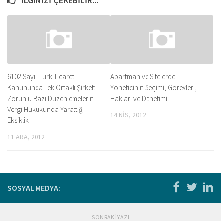
İLGINIZI ÇEKEBILIR...
6102 Sayılı Türk Ticaret
Apartman ve Sitelerde
Kanununda Tek Ortaklı Şirket:
Yöneticinin Seçimi, Görevleri,
Zorunlu Bazı Düzenlemelerin
Hakları ve Denetimi
Vergi Hukukunda Yarattığı
14 NIS, 2012
Eksiklik
11 ARA, 2012
SOSYAL MEDYA:
SONRAKI YAZI