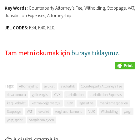
Key Words:
Counterparty Attorney’s Fee, Witholding, Stoppage, VAT,
Jurisdiction Expenses, Attorneyship.
JEL CODES:
K34, K40, K10.
Tam metni okumak için
buraya tıklayınız.
Tags:
Attorneyship
avukat
avukatlık
Counterparty Attorney’s Fee
dava sonucu
gelir vergisi
GVK
jurisdiction
Jurisdiction Expenses
karşı vekalet
katma değer vergisi
KDV
legislative
mahkeme giderleri
Stoppage
VAT
vekalet
vergi usul kanunu
VUK
Witholding
yargı
yargı gideri
yargılama gideri