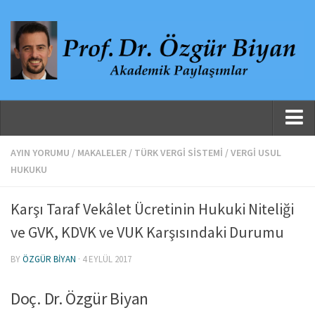
Ana Sayfa
AYIN YORUMU
/
MAKALELER
/
TÜRK VERGI SISTEMI
/
VERGI USUL
HUKUKU
Hakkında
Özgeçmiş
Karşı Taraf Vekâlet Ücretinin Hukuki Niteliği
Yayınlanmış Çalışmalar
ve GVK, KDVK ve VUK Karşısındaki Durumu
Danışmanlıklar, Jüri Üyelikleri ve Atıflar
BY
ÖZGÜR BIYAN
· 4 EYLÜL 2017
Yayınlar
Doç. Dr. Özgür Biyan
Makaleler