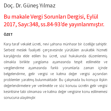
Kitaplar
Doç. Dr. Güneş Yılmaz
Öğrenci
Bu makale Vergi Sorunları Dergisi, Eylül
For Englısh
2017, Sayı:348, ss.84-93’de yayınlanmıştır.
Yasal Uyarı
ÖZET
İletişim
Karşı taraf vekalet ücreti, nevi şahsına münhasır bir özelliğe sahiptir.
Serbest meslek faaliyeti çerçevesinde yürütülen avukatlık hizmeti
karşılığında elde edilen bu ücret, usul hukukunda düzenlenmiş
olmakla birlikte yargılama aşamasında tespit edilmekte ve
vergilendirme aşamasında farklı yorumlarla zaman içinde
belgelendirme, gelir vergisi ve katma değer vergisi açısından
problemler yaratmış bulunmaktadır. Bu çalışmada bu konuya ilişkin
değerlendirmelere yer verilmekte ve söz konusu ücretin gelir vergisi
kesintisine tabi olmaması ve katma değer vergisine konu edilmemesi
sonucuna ulaşılmıştır.