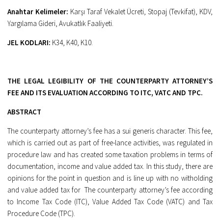
Anahtar Kelimeler:
Karşı Taraf Vekalet Ücreti, Stopaj (Tevkifat), KDV,
Yargılama Gideri, Avukatlık Faaliyeti.
JEL KODLARI:
K34, K40, K10.
THE LEGAL LEGIBILITY OF THE COUNTERPARTY ATTORNEY’S
FEE AND ITS EVALUATION ACCORDING TO ITC, VATC AND TPC.
ABSTRACT
The counterparty attorney’s fee has a sui generis character. This fee,
which is carried out as part of free-lance activities, was regulated in
procedure law and has created some taxation problems in terms of
documentation, income and value added tax. In this study, there are
opinions for the point in question and is line up with no witholding
and value added tax for The counterparty attorney’s fee according
to Income Tax Code (ITC), Value Added Tax Code (VATC) and Tax
Procedure Code (TPC).