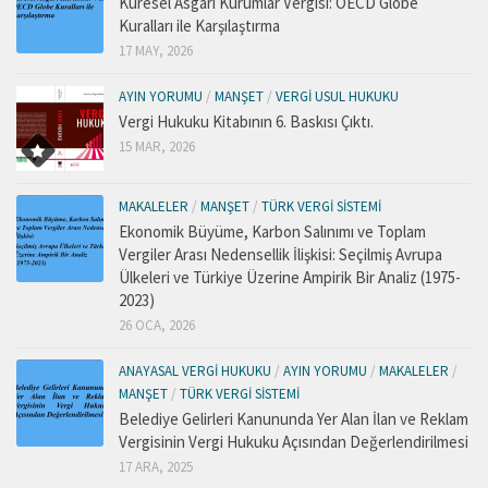
Küresel Asgari Kurumlar Vergisi: OECD Globe
Kuralları ile Karşılaştırma
17 MAY, 2026
AYIN YORUMU
/
MANŞET
/
VERGI USUL HUKUKU
Vergi Hukuku Kitabının 6. Baskısı Çıktı.
15 MAR, 2026
MAKALELER
/
MANŞET
/
TÜRK VERGI SISTEMI
Ekonomik Büyüme, Karbon Salınımı ve Toplam
Vergiler Arası Nedensellik İlişkisi: Seçilmiş Avrupa
Ülkeleri ve Türkiye Üzerine Ampirik Bir Analiz (1975-
2023)
26 OCA, 2026
ANAYASAL VERGI HUKUKU
/
AYIN YORUMU
/
MAKALELER
/
MANŞET
/
TÜRK VERGI SISTEMI
Belediye Gelirleri Kanununda Yer Alan İlan ve Reklam
Vergisinin Vergi Hukuku Açısından Değerlendirilmesi
17 ARA, 2025