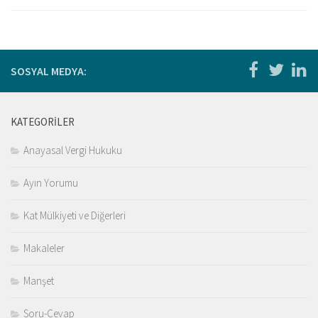
Kitaplar
Öğrenci
For Englısh
SOSYAL MEDYA:
Yasal Uyarı
İletişim
KATEGORILER
Anayasal Vergi Hukuku
Ayın Yorumu
Kat Mülkiyeti ve Diğerleri
Makaleler
Manşet
Soru-Cevap