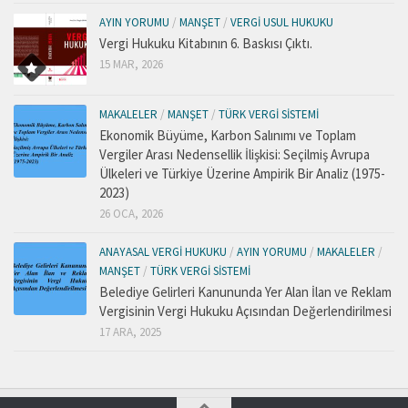
AYIN YORUMU
/
MANŞET
/
VERGI USUL HUKUKU
Vergi Hukuku Kitabının 6. Baskısı Çıktı.
15 MAR, 2026
MAKALELER
/
MANŞET
/
TÜRK VERGI SISTEMI
Ekonomik Büyüme, Karbon Salınımı ve Toplam
Vergiler Arası Nedensellik İlişkisi: Seçilmiş Avrupa
Ülkeleri ve Türkiye Üzerine Ampirik Bir Analiz (1975-
2023)
26 OCA, 2026
ANAYASAL VERGI HUKUKU
/
AYIN YORUMU
/
MAKALELER
/
MANŞET
/
TÜRK VERGI SISTEMI
Belediye Gelirleri Kanununda Yer Alan İlan ve Reklam
Vergisinin Vergi Hukuku Açısından Değerlendirilmesi
17 ARA, 2025