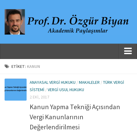
Ana Sayfa
ETIKET:
KANUN
Hakkında
ANAYASAL VERGI HUKUKU
/
MAKALELER
/
TÜRK VERGI
Özgeçmiş
SISTEMI
/
VERGI USUL HUKUKU
Yayınlanmış Çalışmalar
2 EKI, 2017
Kanun Yapma Tekniği Açısından
Danışmanlıklar, Jüri Üyelikleri ve Atıflar
Vergi Kanunlarının
Yayınlar
Değerlendirilmesi
Makaleler